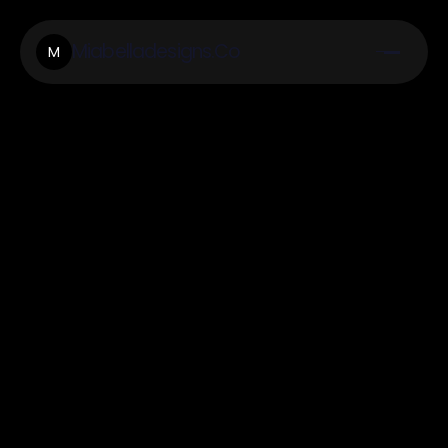
Miabelladesigns.Co
M